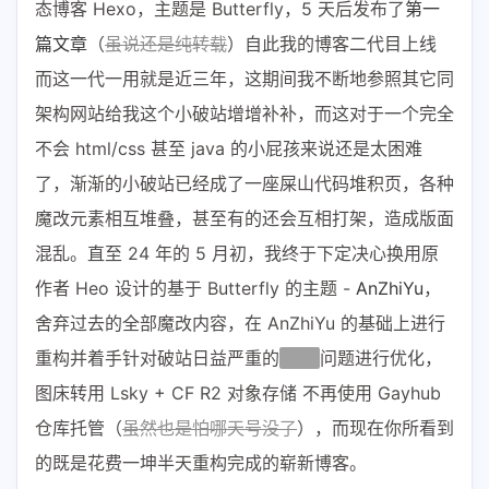
态博客 Hexo，主题是 Butterfly，5 天后发布了
第一
篇文章
（
虽说还是纯转载
）自此我的博客二代目上线
而这一代一用就是近三年，这期间我不断地参照其它同
架构网站给我这个小破站增增补补，而这对于一个完全
不会 html/css 甚至 java 的小屁孩来说还是太困难
了，渐渐的小破站已经成了一座屎山代码堆积页，各种
魔改元素相互堆叠，甚至有的还会互相打架，造成版面
混乱。直至 24 年的 5 月初，我终于下定决心换用原
作者 Heo 设计的基于 Butterfly 的主题 -
AnZhiYu
，
舍弃过去的全部魔改内容，在 AnZhiYu 的基础上进行
重构并着手针对破站日益严重的
脱敏
问题进行优化，
图床转用 Lsky + CF R2 对象存储 不再使用 Gayhub
仓库托管（
虽然也是怕哪天号没了
），而现在你所看到
的既是花费一坤半天重构完成的崭新博客。