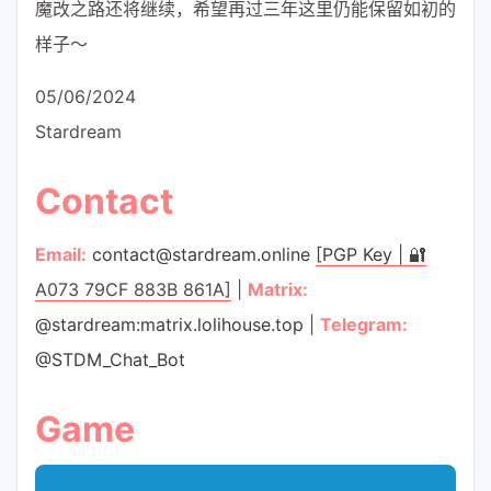
魔改之路还将继续，希望再过三年这里仍能保留如初的
样子～
05/06/2024
Stardream
Contact
Email:
contact@stardream.online
[
PGP Key
| 🔐
A073 79CF 883B 861A]
|
Matrix:
@stardream:matrix.lolihouse.top
|
Telegram:
@STDM_Chat_Bot
Game