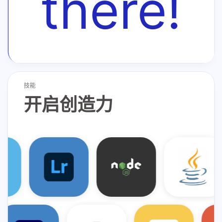
there!
技能
开启创造力
Docker
Photoshop
Lightroom
Premiere Pro
Node
Python
Java
JS
HTML
Git