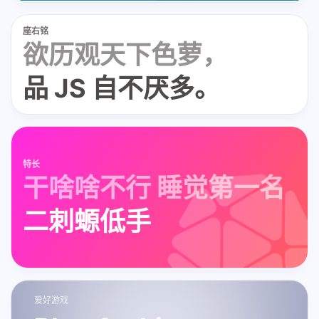
座右铭
欲历观天下色萝，
品 JS 自不厌多。
特长
干啥啥不行 睡觉第一名
二刺螈低手
爱好游戏