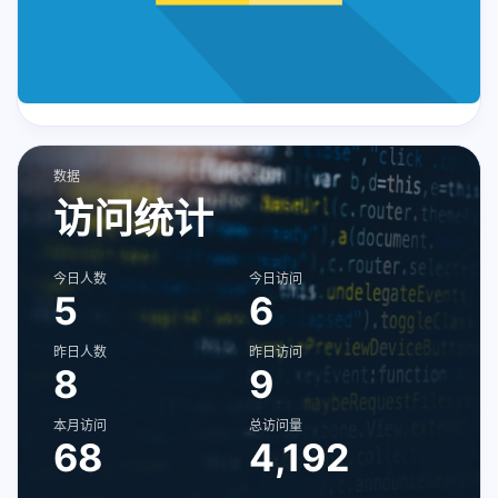
数据
访问统计
今日人数
今日访问
5
6
昨日人数
昨日访问
8
9
本月访问
总访问量
68
4,192