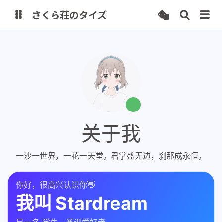
さくら荘のタイズ
Home Page
Analytics
一代目 Blog
StarLive
Misskey
StarTube
StarDrive
关于我
Cambia
IT-Tools
Share Box
一沙一世界，一花一天堂。君掌盛无边，刹那成永恒。
你好，很高兴认识你👋
我叫
Stardream