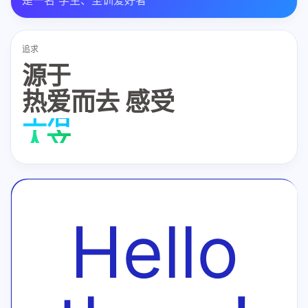
是一名 学生、圣训爱好者
追求
源于
热爱而去 感受
生活
人文
风光
体验
Hello