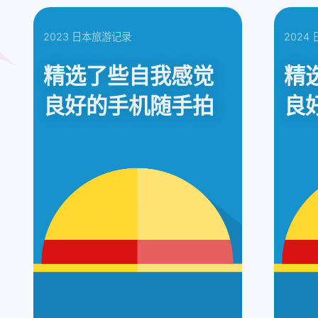
最新评论
shift P
关于本站
无法获取评论，请确认相关配置是否正
shift I
原版 / 本站右键菜单
2023 日本旅游记录
2024
精选了些自我感觉
精
良好的手机随手拍
良