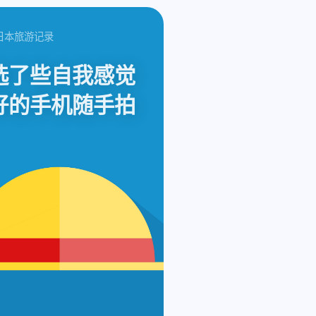
寻找你感兴趣的领域
确
 日本旅游记录
1
2022・41Days 霓虹游记
AutoRemov
选了些自我感觉
1
1
1
1
Docker
EAC
F12
FLAC
F
好的手机随手拍
1
1
5
IYUU 自动辅种工具
K-ON!
Linux
1
1
1
Speedtest
Steam
WIN
dock
1
1
1
2
丰乡町
刷流
回顾
圣地巡礼
1
2
1
5
抽奖
游记
直播
群晖
自
1
霓虹
五月 2026
三月 2025
1
3
篇
篇