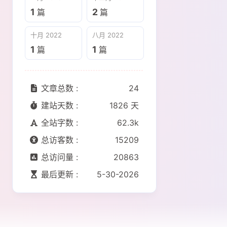
1
2
篇
篇
十月 2022
八月 2022
1
1
篇
篇
文章总数 :
24
建站天数 :
1826 天
全站字数 :
62.3k
总访客数 :
15209
总访问量 :
20863
最后更新 :
5-30-2026