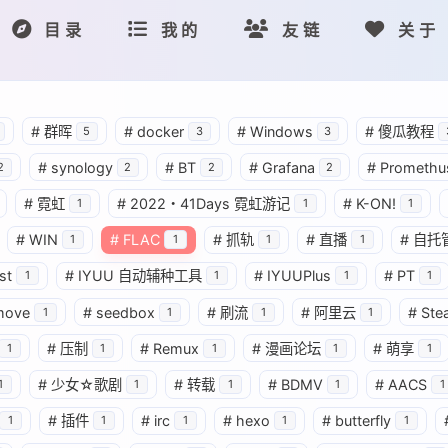
目录
我的
友链
关于
#
群晖
#
docker
#
Windows
#
傻瓜教程
5
3
3
#
synology
#
BT
#
Grafana
#
Promethu
2
2
2
2
#
霓虹
#
2022・41Days 霓虹游记
#
K-ON!
1
1
1
#
WIN
#
FLAC
#
抓轨
#
直播
#
自托
1
1
1
1
st
#
IYUU 自动辅种工具
#
IYUUPlus
#
PT
1
1
1
1
move
#
seedbox
#
刷流
#
阿里云
#
Ste
1
1
1
1
#
压制
#
Remux
#
漫画论坛
#
萌享
1
1
1
1
1
#
少女☆歌剧
#
转载
#
BDMV
#
AACS
1
1
1
1
1
#
插件
#
irc
#
hexo
#
butterfly
1
1
1
1
1