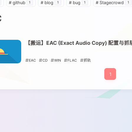
#
github
#
blog
#
bug
#
Stagecrowd
1
1
1
1
C
【搬运】EAC (Exact Audio Copy) 配置与抓
EAC
CD
WIN
FLAC
抓轨
2021-08-06
1