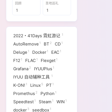
回顾
圣地巡礼
1
1
互动
最新评论
1
2022・41Days 霓虹游记
无法获取评论，请确认相关配置是否正
1
2
1
AutoRemove
BT
CD
1
1
1
Deluge
Docker
EAC
1
1
1
F12
FLAC
Flexget
2
1
Grafana
IYUUPlus
1
IYUU 自动辅种工具
1
5
1
K-ON!
Linux
PT
2
1
Promethus
Python
1
1
1
Speedtest
Steam
WIN
3
1
docker
seedbox