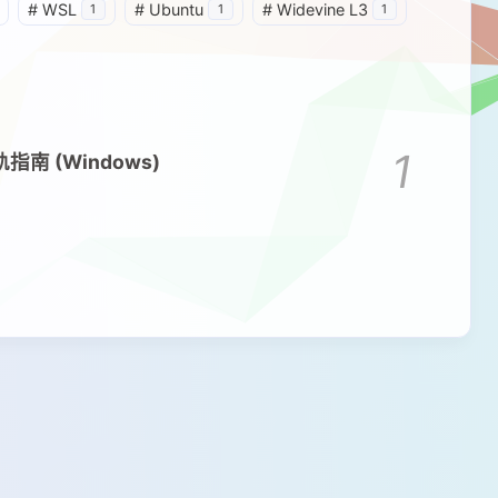
#
WSL
#
Ubuntu
#
Widevine L3
1
1
1
1
轨指南 (Windows)