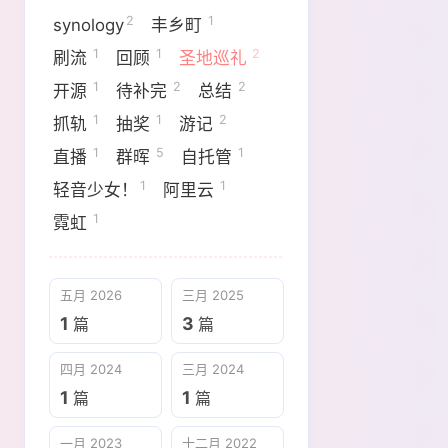
2
1
synology
丰乡町
1
1
2
刷流
回顾
圣地巡礼
1
2
2
开源
待补完
总结
1
1
2
抓轨
抽奖
游记
1
5
1
直播
群晖
自托管
1
1
轻音少女！
阿里云
1
霓虹
五月 2026
三月 2025
1
3
篇
篇
四月 2024
三月 2024
1
1
篇
篇
一月 2023
十二月 2022