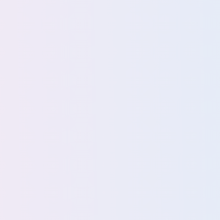
兴趣点
寻找你感兴趣的领域
确
1
2022・41Days 霓虹游记
AutoRemov
1
1
1
1
Docker
EAC
F12
FLAC
F
1
1
5
IYUU 自动辅种工具
K-ON!
Linux
1
1
1
Speedtest
Steam
WIN
dock
1
1
1
2
丰乡町
刷流
回顾
圣地巡礼
1
2
1
5
抽奖
游记
直播
群晖
自