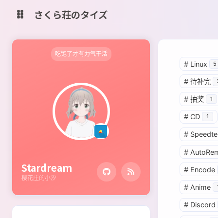
さくら荘のタイズ
Home Page
Analytics
吃饱了才有力气干活
#
Linux
5
shift K
关闭快捷键功能
一代目 Blog
#
待补完
shift A
打开 / 关闭中控台
#
抽奖
1
StarLive
Misskey
shift M
播放 / 暂停音乐
#
CD
1
StarTube
StarDrive
shift D
深色 / 浅色显示模式
#
Speedte
Cambia
IT-Tools
shift S
站内搜索
#
AutoRe
shift R
随机访问
Share Box
Stardream
#
Encode
shift H
返回首页
樱花庄的小汐
#
Anime
shift F
友链鱼塘
#
Discord
shift L
友链页面