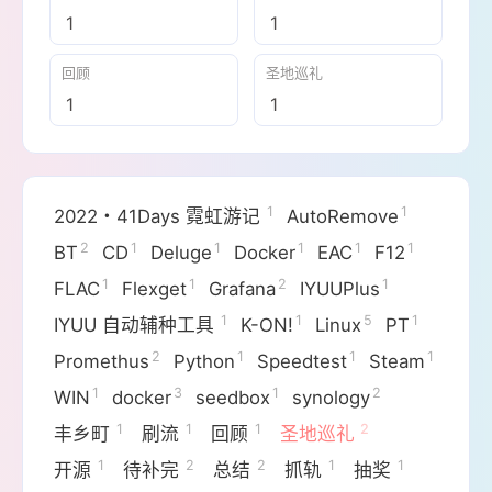
1
1
回顾
圣地巡礼
1
1
1
1
2022・41Days 霓虹游记
AutoRemove
2
1
1
1
1
1
BT
CD
Deluge
Docker
EAC
F12
1
1
2
1
FLAC
Flexget
Grafana
IYUUPlus
1
1
5
1
IYUU 自动辅种工具
K-ON!
Linux
PT
2
1
1
1
Promethus
Python
Speedtest
Steam
1
3
1
2
WIN
docker
seedbox
synology
1
1
1
2
丰乡町
刷流
回顾
圣地巡礼
1
2
2
1
1
开源
待补完
总结
抓轨
抽奖