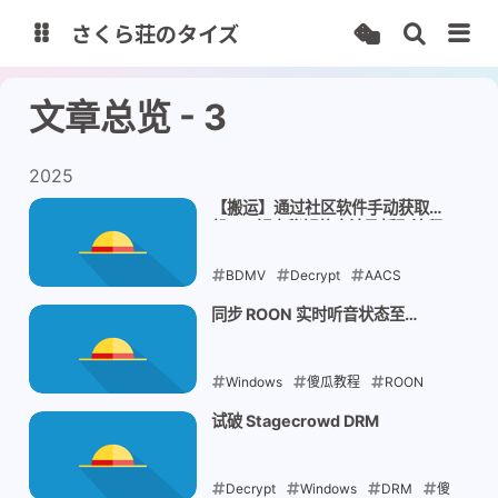
さくら荘のタイズ
文章总览 - 3
Home Page
Analytics
一代目 Blog
2025
【搬运】通过社区软件手动获取一
StarLive
Misskey
般 BD 解密秘钥的方法及抓取流程
StarTube
StarDrive
BDMV
Decrypt
AACS
Cambia
IT-Tools
Windows
MAC
同步 ROON 实时听音状态至
Discord
Share Box
2025-03-31
Windows
傻瓜教程
ROON
Discord
插件
试破 Stagecrowd DRM
2025-03-27
Decrypt
Windows
DRM
傻