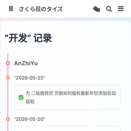
さくら荘のタイズ
Home Page
Analytics
“开发” 记录
一代目 Blog
StarLive
Misskey
AnZhiYu
StarTube
StarDrive
“2026-05-25”
Cambia
IT-Tools
Share Box
为 二级跳转页 页脚处的版权最新年份添加自动
获取
“2026-05-20”