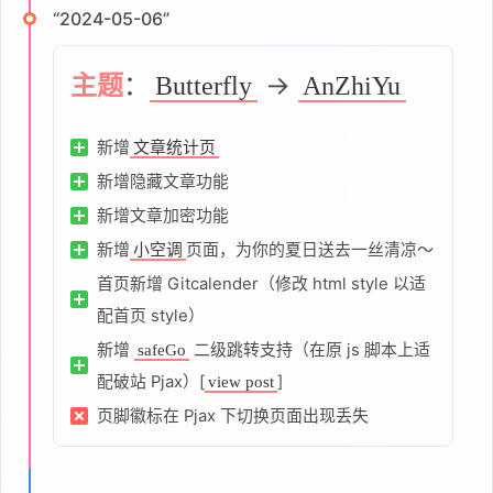
“2024-05-06”
主题
：
→
Butterfly
AnZhiYu
新增
文章统计页
新增隐藏文章功能
新增文章加密功能
新增
页面，为你的夏日送去一丝清凉～
小空调
首页新增 Gitcalender（修改 html style 以适
配首页 style）
新增
二级跳转支持（在原 js 脚本上适
safeGo
配破站 Pjax）[
]
view post
页脚徽标在 Pjax 下切换页面出现丢失