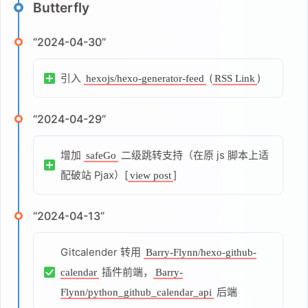
Butterfly
“2024-04-30”
引入
(
)
hexojs/hexo-generator-feed
RSS Link
“2024-04-29”
增加
二级跳转支持（在原 js 脚本上适
safeGo
配破站 Pjax）[
]
view post
“2024-04-13”
Gitcalender 转用
Barry-Flynn/hexo-github-
插件前端，
calendar
Barry-
后端
Flynn/python_github_calendar_api